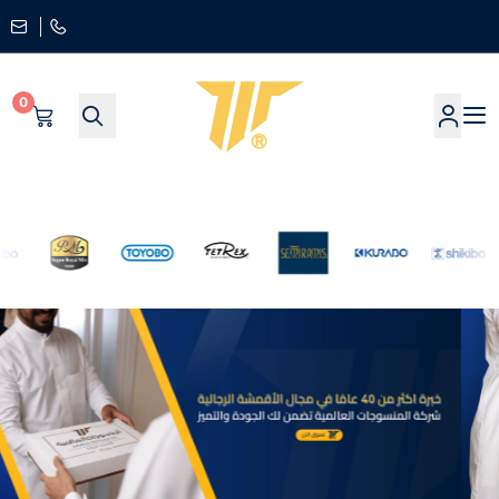
0
worldtextiles